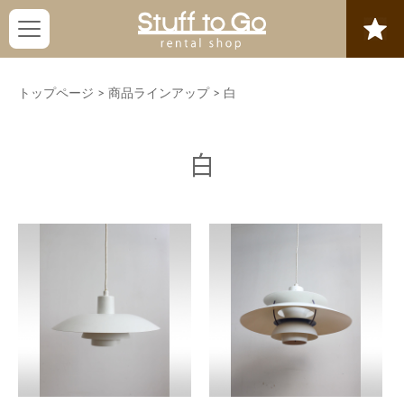
トップページ
>
商品ラインアップ
>
白
白