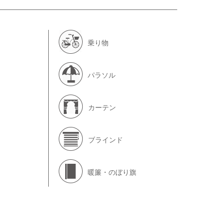
乗り物
パラソル
カーテン
ブラインド
暖簾・のぼり旗