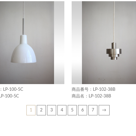
LP-100-5C
LP-102-38B
LP-100-5C
LP-102-38B
1
2
3
4
5
6
7
→