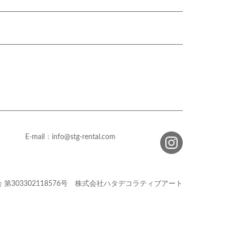
E-mail：info@stg-rental.com
会
第303302118576号
株式会社ハタデコラティブアート