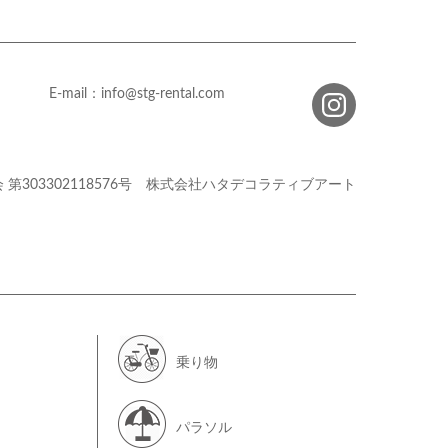
E-mail：info@stg-rental.com
会
第303302118576号
株式会社ハタデコラティブアート
乗り物
パラソル