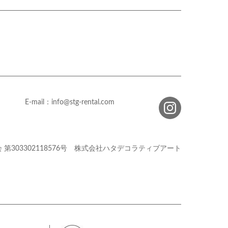
E-mail：info@stg-rental.com
会
第303302118576号
株式会社ハタデコラティブアート