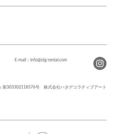
E-mail：info@stg-rental.com
会
第303302118576号
株式会社ハタデコラティブアート