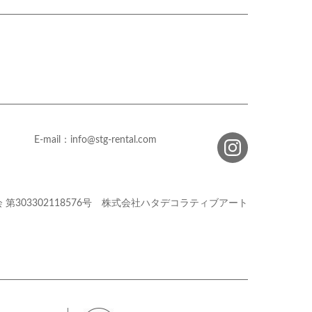
E-mail：info@stg-rental.com
会
第303302118576号
株式会社ハタデコラティブアート