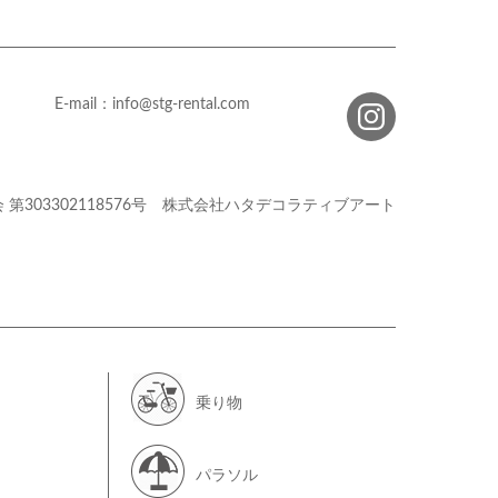
E-mail：info@stg-rental.com
会
第303302118576号
株式会社ハタデコラティブアート
乗り物
パラソル