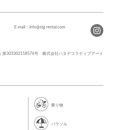
E-mail：info@stg-rental.com
会
第303302118576号
株式会社ハタデコラティブアート
乗り物
パラソル