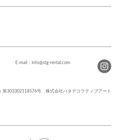
E-mail：info@stg-rental.com
会
第303302118576号
株式会社ハタデコラティブアート