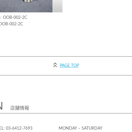
OOB-002-2C
OOB-002-2C
PAGE TOP
N
店舗情報
EL: 03-6412-7693
MONDAY – SATURDAY