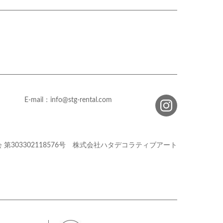
E-mail：info@stg-rental.com
会
第303302118576号
株式会社ハタデコラティブアート