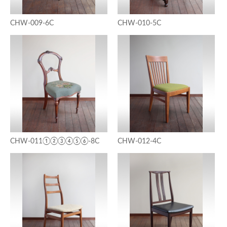
CHW-009-6C
CHW-010-5C
CHW-011①②③④⑤⑥-8C
CHW-012-4C