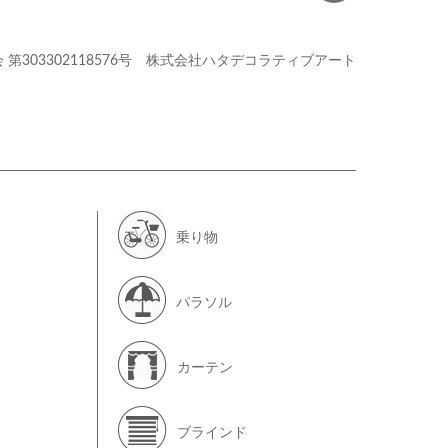
会
第303302118576号
株式会社ハタデコラティブアート
乗り物
パラソル
カーテン
ブラインド