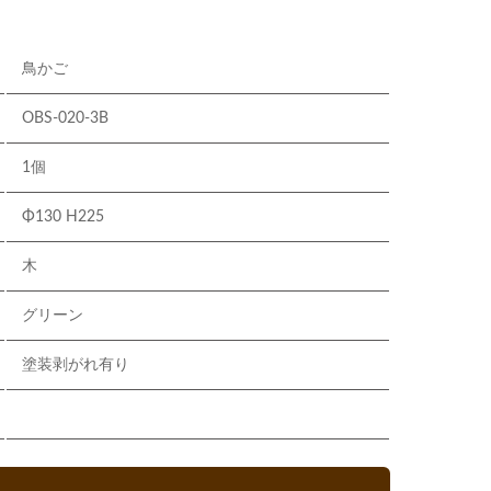
鳥かご
OBS-020-3B
1個
Φ130 H225
木
グリーン
塗装剥がれ有り