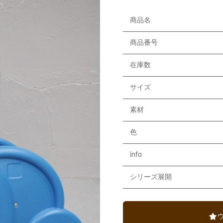
商品名
商品番号
在庫数
サイズ
素材
色
info
シリーズ展開