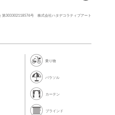
会
第303302118576号
株式会社ハタデコラティブアート
乗り物
パラソル
カーテン
ブラインド