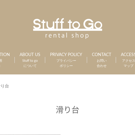
TION
ABOUT US
PRIVACY POLICY
CONTACT
ACCES
用
Stuff to go
プライバシー
お問い
アクセ
約
について
ポリシー
合わせ
マップ
滑り台
滑り台