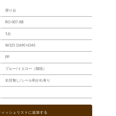
滑り台
RO-007-8B
1台
W325 D690 H345
PP
ブルー/イエロー（階段）
右目無し/シール剥がれ有り
ウィッシュリストに追加する