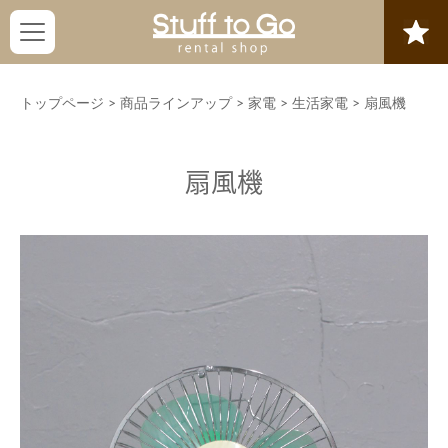
トップページ
>
商品ラインアップ
>
家電
>
生活家電
>
扇風機
扇風機