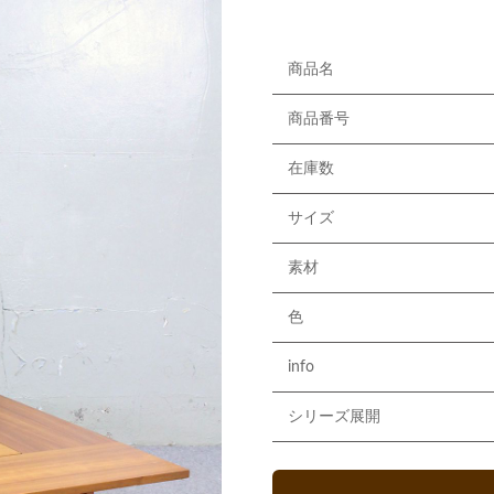
商品名
商品番号
在庫数
サイズ
素材
色
info
シリーズ展開