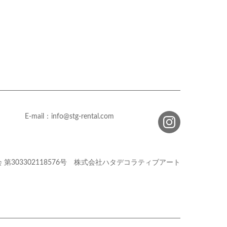
E-mail：info@stg-rental.com
会
第303302118576号
株式会社ハタデコラティブアート