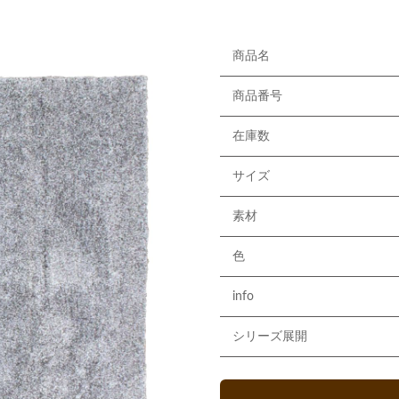
商品名
商品番号
在庫数
サイズ
素材
色
info
シリーズ展開