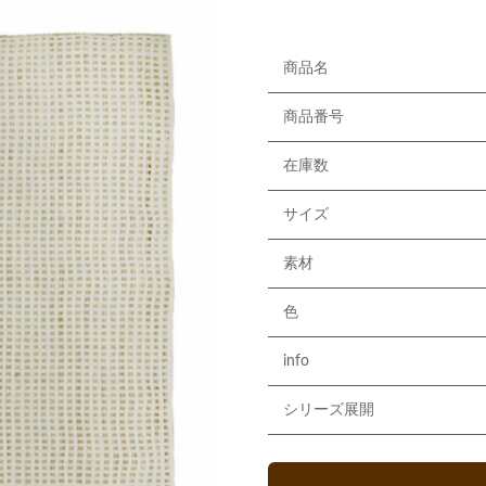
商品名
商品番号
在庫数
サイズ
素材
色
info
シリーズ展開