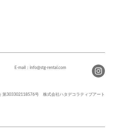
E-mail：info@stg-rental.com
会
第303302118576号
株式会社ハタデコラティブアート