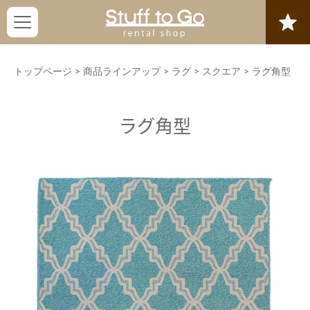
トップページ
>
商品ラインアップ
>
ラグ
>
スクエア
>
ラグ角型
ラグ角型