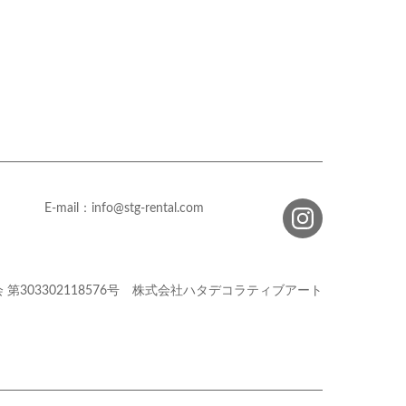
E-mail：info@stg-rental.com
会
第303302118576号
株式会社ハタデコラティブアート