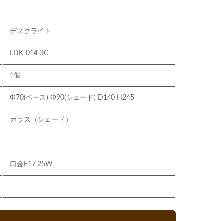
デスクライト
LDK-014-3C
1個
Φ70(ベース) Φ90(シェード) D140 H245
ガラス（シェード）
口金E17 25W