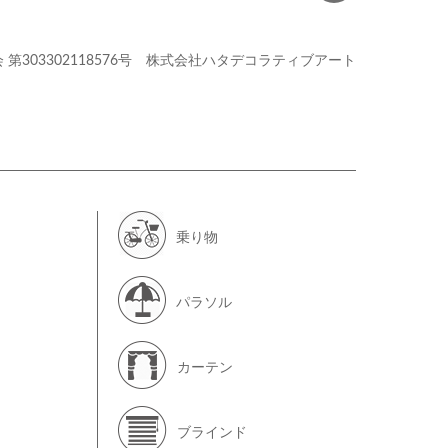
会
第303302118576号
株式会社ハタデコラティブアート
乗り物
パラソル
カーテン
ブラインド