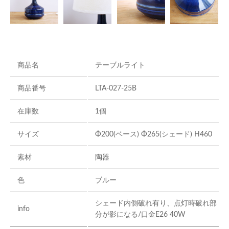
商品名
テーブルライト
商品番号
LTA-027-25B
在庫数
1個
サイズ
Φ200(ベース) Φ265(シェード) H460
素材
陶器
色
ブルー
シェード内側破れ有り、点灯時破れ部
info
分が影になる/口金E26 40W