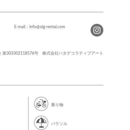
E-mail：info@stg-rental.com
会
第303302118576号
株式会社ハタデコラティブアート
乗り物
パラソル