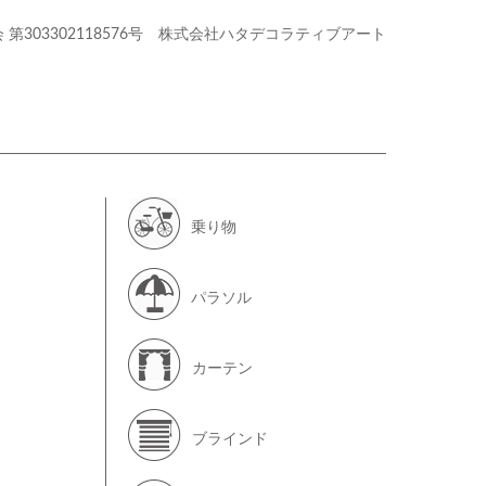
会
第303302118576号
株式会社ハタデコラティブアート
乗り物
パラソル
カーテン
ブラインド