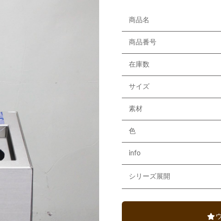
商品名
商品番号
在庫数
サイズ
素材
色
info
シリーズ展開