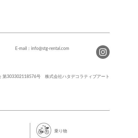
E-mail：info@stg-rental.com
会
第303302118576号
株式会社ハタデコラティブアート
乗り物