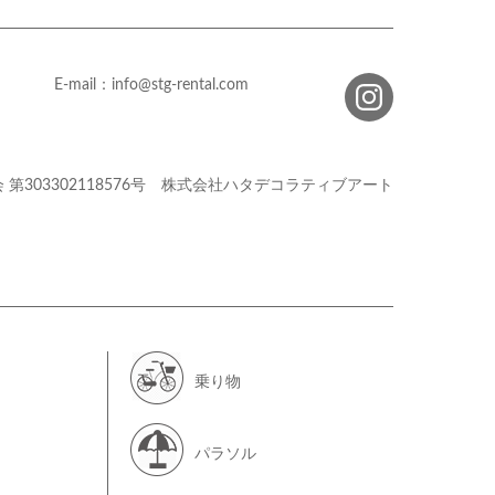
E-mail：info@stg-rental.com
会
第303302118576号
株式会社ハタデコラティブアート
乗り物
パラソル