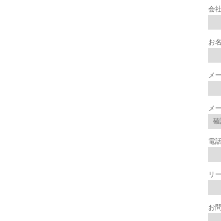
会
お
メ
メ
電
リ
お