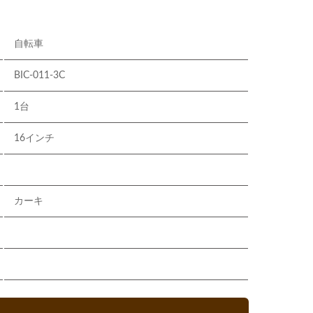
自転車
BIC-011-3C
1台
16インチ
カーキ