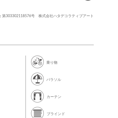
会
第303302118576号
株式会社ハタデコラティブアート
乗り物
パラソル
カーテン
ブラインド