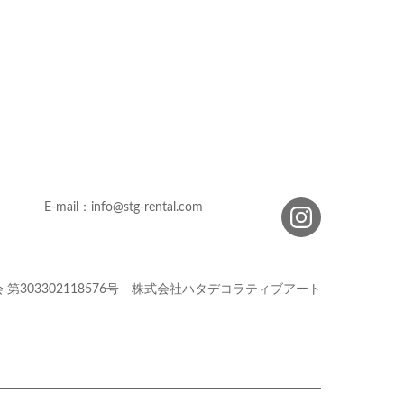
E-mail：info@stg-rental.com
会
第303302118576号
株式会社ハタデコラティブアート