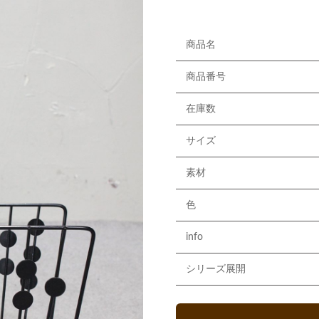
商品名
商品番号
在庫数
サイズ
素材
色
info
シリーズ展開