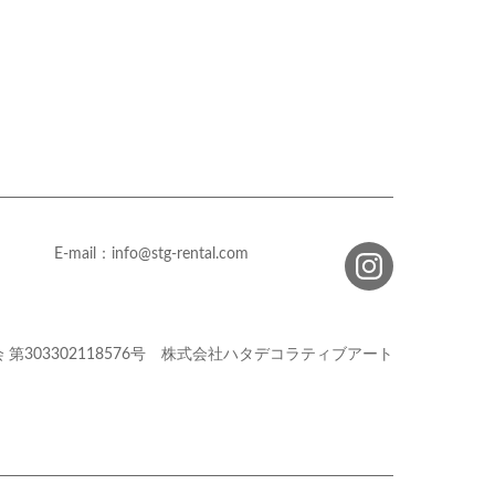
E-mail：info@stg-rental.com
会
第303302118576号
株式会社ハタデコラティブアート