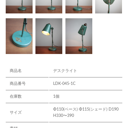
商品名
デスクライト
商品番号
LDK-045-1C
在庫数
1個
Φ110(ベース) Φ115(シェード) D190
サイズ
H330〜390