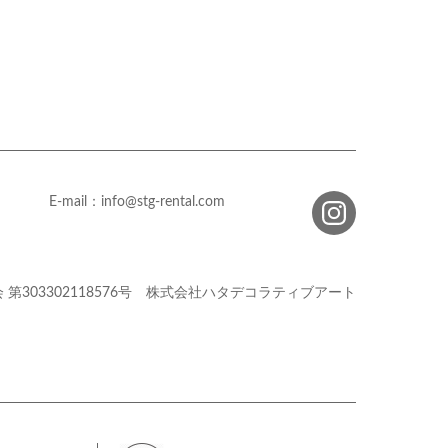
E-mail：info@stg-rental.com
会
第303302118576号
株式会社ハタデコラティブアート