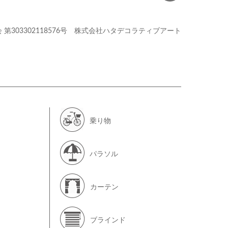
会
第303302118576号
株式会社ハタデコラティブアート
乗り物
パラソル
カーテン
ブラインド