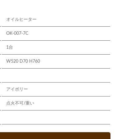
オイルヒーター
OK-007-7C
1台
W520 D70 H760
アイボリー
点火不可/重い