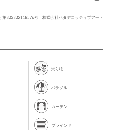
会
第303302118576号
株式会社ハタデコラティブアート
乗り物
パラソル
カーテン
ブラインド